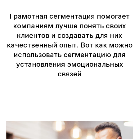
Самара, Московское шоссе, 55, оф. 1316
info@business-i24.ru
Грамотная сегментация помогает
+7(499) 350-41-18
компаниям лучше понять своих
Услуги
клиентов и создавать для них
Телефония
качественный опыт. Вот как можно
напишите нам в МАКС
использовать сегментацию для
Блог
установления эмоциональных
связей
©
Business-i24
Профессиональное внедрение CRM
Согласие на обработку персональных данных