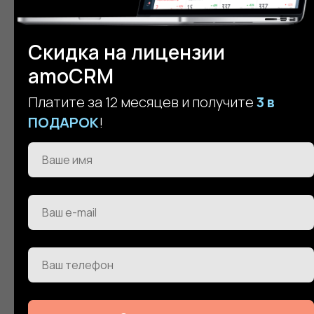
Скидка на лицензии
Быстрое внедрение
amoCRM
Оперативный запуск CRM и настройка
Платите за 12 месяцев и получите
3 в
интеграций: почта, телефония, сайт, другое
ПОДАРОК
!
Ваше имя
Ваш e-mail
Сопровождение
Ваш телефон
Раскрытие всех возможностей, обучение,