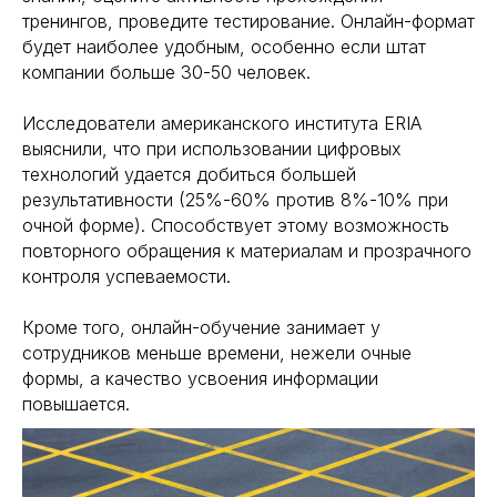
тренингов, проведите тестирование. Онлайн-формат
будет наиболее удобным, особенно если штат
компании больше 30-50 человек.
Исследователи американского института ERIA
Связаться
выяснили, что при использовании цифровых
технологий удается добиться большей
результативности (25%-60% против 8%-10% при
Москва, Варшавское шоссе, 28А
Самара, Московское шоссе, 55, оф. 1316
очной форме). Способствует этому возможность
повторного обращения к материалам и прозрачного
info@business-i24.ru
контроля успеваемости.
+7(499) 350-41-18
Услуги
Кроме того, онлайн-обучение занимает у
сотрудников меньше времени, нежели очные
Телефония
формы, а качество усвоения информации
повышается.
напишите нам в МАКС
Блог
©
Business-i24
Профессиональное внедрение CRM