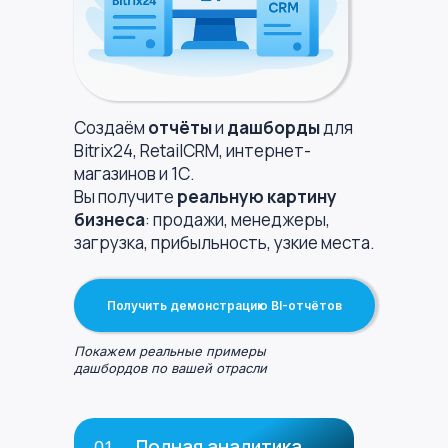
Создаём
отчёты
и
дашборды
для
Bitrix24, RetailCRM, интернет-
магазинов и 1С.
Вы получите
реальную картину
бизнеса
: продажи, менеджеры,
загрузка, прибыльность, узкие места.
Получить демонстрацию BI-отчётов
Покажем реальные примеры
дашбордов по вашей отрасли
Полная аналитика
01