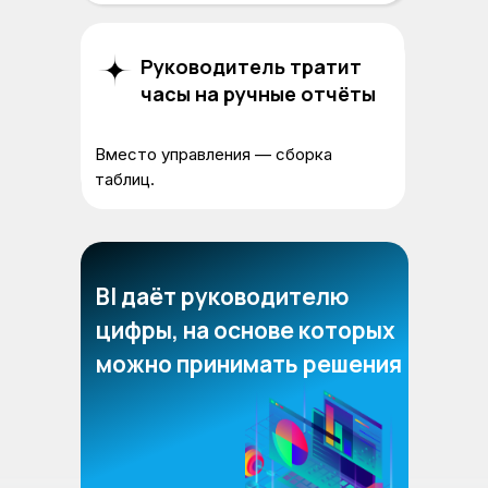
Маржа и прибыль — «на
Руководитель тратит
глаз»
часы на ручные отчёты
Нельзя быстро понять, что
зарабатывает, а что сливает
Вместо управления — сборка
бюджет.
таблиц.
BI даёт руководителю
цифры, на основе которых
можно принимать решения