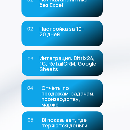
без Excel
Настройка за 10–
02
20 дней
Интеграция: Bitrix24,
03
1С, RetailCRM, Google
Sheets
Отчёты по
04
продажам, задачам,
производству,
марже
BI показывет, где
05
теряются деньги