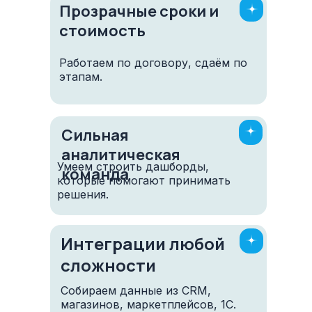
Прозрачные сроки и
стоимость
Работаем по договору, сдаём по
этапам.
Связаться
Сильная
аналитическая
Москва, Варшавское шоссе, 28А
Умеем строить дашборды,
команда
Самара, Московское шоссе, 55, оф. 1316
которые помогают принимать
решения.
info@business-i24.ru
+7(499) 350-41-18
Интеграции любой
Услуги
сложности
Телефония
Собираем данные из CRM,
напишите нам в МАКС
Блог
магазинов, маркетплейсов, 1С.