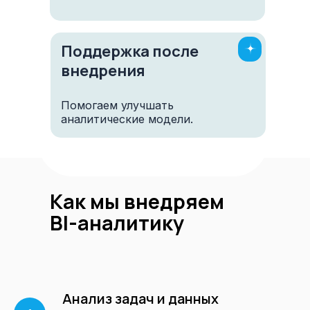
©
Business-i24
Профессиональное внедрение CRM
Поддержка после
Согласие на обработку персональных данных
внедрения
Помогаем улучшать
аналитические модели.
Как мы внедряем
BI-аналитику
Анализ задач и данных