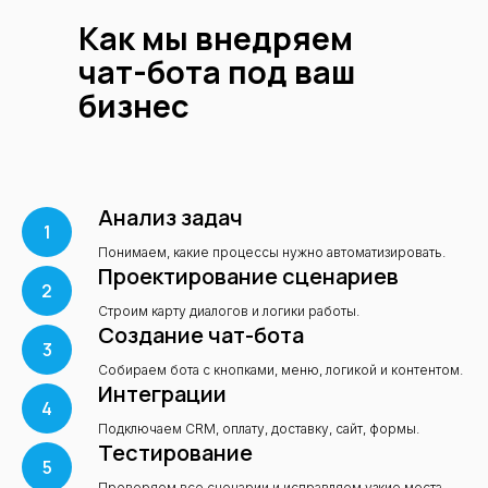
Как мы внедряем
чат-бота под ваш
бизнес
Бот поддержки 
Telegram-бот для
WhatsApp
отдела продаж
Задача:
менеджеры не
Задача:
служба поддерж
Анализ задач
успевали отвечать на заявки с
завалена однотипными
сайта.
вопросами.
Решение:
чат-бот, который
Решение:
бот-консультан
Понимаем, какие процессы нужно автоматизировать.
принимает лиды и сразу
шаблонами ответов и пе
Проектирование сценариев
создаёт сделки в CRM.
в CRM.
Результат:
скорость реакции
Результат:
нагрузка на
Строим карту диалогов и логики работы.
на запросы ↑ в 3 раза, потери
операторов ↓ на 60 %, к
Создание чат-бота
лидов = 0.
получают ответы 24/7.
Собираем бота с кнопками, меню, логикой и контентом.
Интеграции
Подключаем CRM, оплату, доставку, сайт, формы.
Тестирование
Проверяем все сценарии и исправляем узкие места.