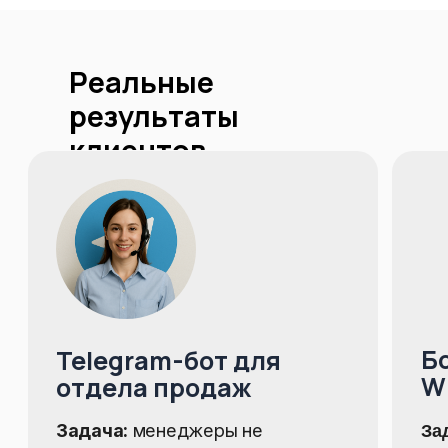
+7(499) 350-41-18
Услуги
Реальные
Телефония
результаты
напишите нам в МАКС
клиентов
Блог
©
Business-i24
Профессиональное внедрение CRM
Согласие на обработку персональных данных