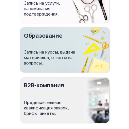
Запись на услуги,
напоминания,
подтверждения.
Образование
Запись на курсы, выдача
материалов, ответы на
вопросы.
B2B-компания
Связаться
Предварительная
квалификация заявок,
брифы, анкеты.
Москва, Варшавское шоссе, 28А
Самара, Московское шоссе, 55, оф. 1316
info@business-i24.ru