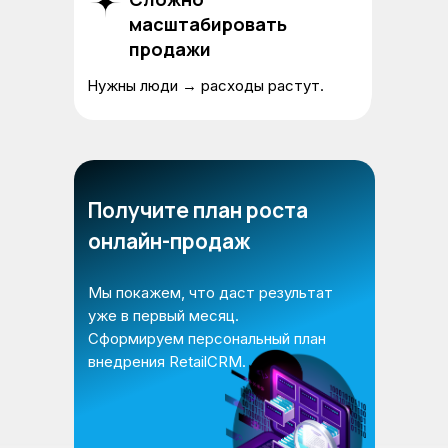
по обращениям
масштабировать
продажи
Не понятно, откуда приходят
клиенты и что спрашивают.
Нужны люди → расходы растут.
Получите план роста
онлайн-продаж
Мы покажем, что даст результат
уже в первый месяц.
Сформируем персональный план
внедрения RetailCRM.