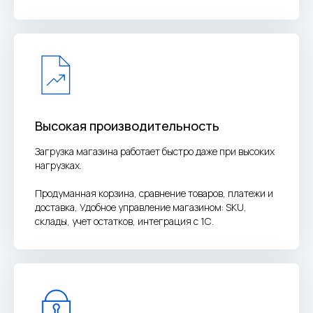
Связаться
Москва, Варшавское шоссе, 28А
Самара, Московское шоссе, 55, оф. 1316
info@business-i24.ru
+7(499) 350-41-18
Высокая производительность
Услуги
Загрузка магазина работает быстро даже при высоких
нагрузках.
Телефония
напишите нам в МАКС
Продуманная корзина, сравнение товаров, платежи и
Блог
доставка, Удобное управление магазином: SKU,
склады, учет остатков, интеграция с 1С.
©
Business-i24
Профессиональное внедрение CRM
Согласие на обработку персональных данных