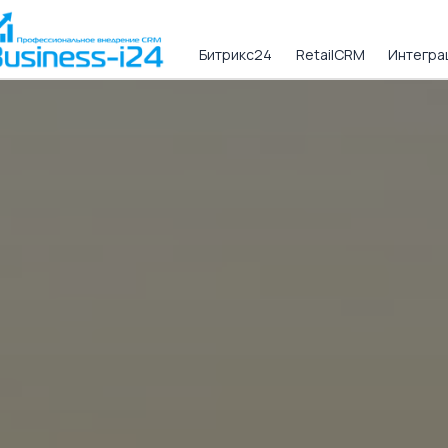
Битрикс24
RetailCRM
Интеграц